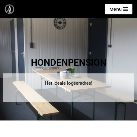
Menu
Ga
naar
de
inhoud
HONDENPENSION
Het ideale logeeradres!